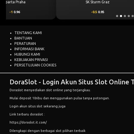
SK Sturm Graz
-0.5
0.95
TENTANG KAMI
BANTUAN
PERATURAN
INFORMASI BANK
HUBUNGI KAMI
KEBIJAKAN PRIVASI
PERSETUJUAN COOKIES
DoraSlot - Login Akun Situs Slot Online
Doraslot menyediakan slot online yang terjangkau.
Mulai deposit 10ribu dan menggunakan pulsa tanpa potongan.
Login akun situs slot sekarang juga
Link terbaru
doraslot
:
https://doraslot.it.com/
Dilengkapi dengan berbagai slot pilihan terbaik