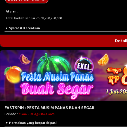
Aturan :
Total hadiah senilai Rp 68,780,250,000.
Syarat & Ketentuan
Detai
FASTSPIN : PESTA MUSIM PANAS BUAH SEGAR
Periode :
1 Juli - 31 Agustus 2026
Permainan yang berpartisipasi