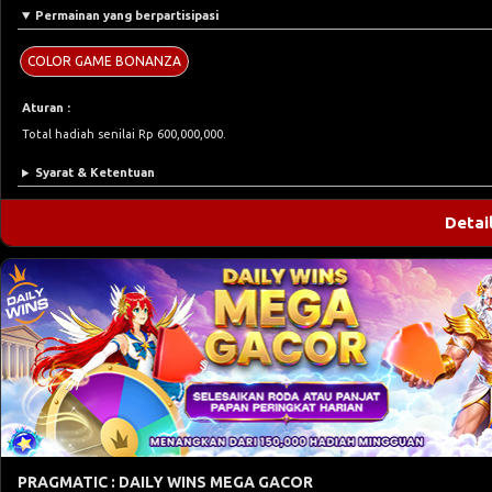
Permainan yang berpartisipasi
COLOR GAME BONANZA
Aturan :
Total hadiah senilai Rp 600,000,000.
Syarat & Ketentuan
Detai
PRAGMATIC : DAILY WINS MEGA GACOR