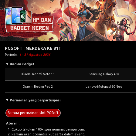
PGSOFT : MERDEKA KE 81 !
Periode:
1 - 31 Agustus 2026
Undian Gadget
Xiaomi Redmi Note 15
Samsung Galaxy A07
Xiaomi Redmi Pad 2
Lenovo Motopad 60 Neo
Permainan yang berpartisipasi
Semua permainan slot PGSoft
Aturan :
Cukup lakukan 100x spin nominal berapa pun.
Pemain akan otomatis ikut serta dalam event.