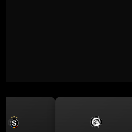
UEFA CHAMPIONS 
August 12, 20
0 
Previous
BET