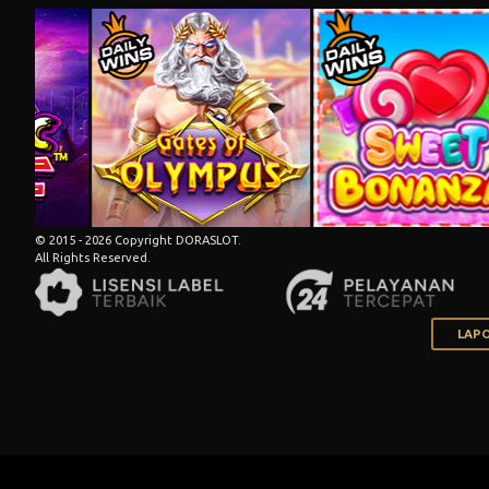
© 2015 - 2026 Copyright DORASLOT.
All Rights Reserved.
LAPO