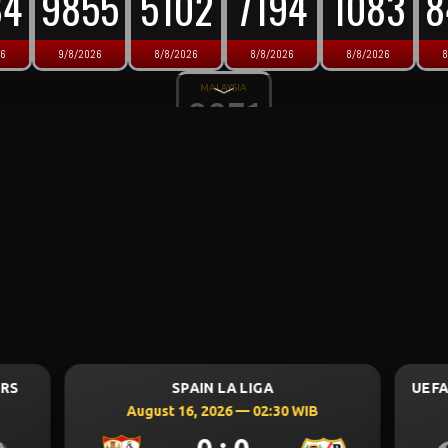
84
9855
5102
7194
1083
8
26
9/8/2026
8/8/2026
8/8/2026
8/8/2026
8
MALAYSIA
6851
8/8/2026
SPAIN LA LIGA
UEF
August 17, 2026 — 02:30 WIB
0 : 0