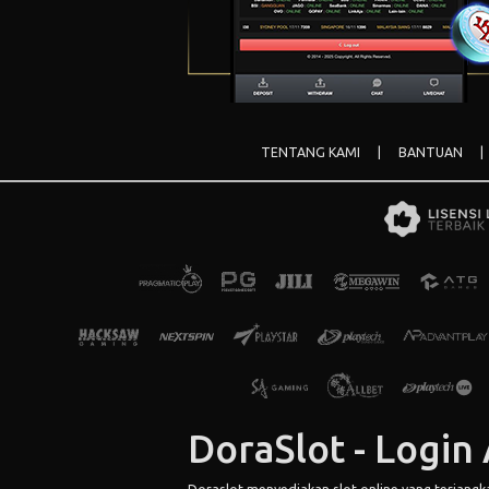
TENTANG KAMI
|
BANTUAN
|
DoraSlot - Login