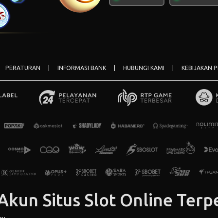
PERATURAN
|
INFORMASI BANK
|
HUBUNGI KAMI
|
KEBIJAKAN P
 Akun Situs Slot Online Terp