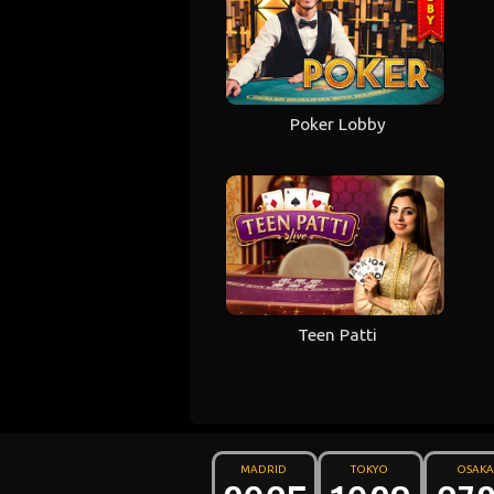
Poker Lobby
Teen Patti
MADRID
TOKYO
OSAK