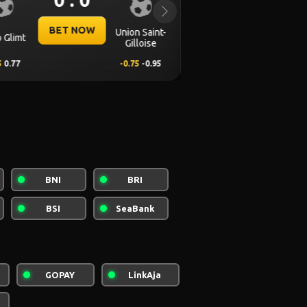
Next
BET NOW
t Almaty
Levski Sofia
(n)
0
0.76
0.00
-0.94
BNI
BRI
BSI
SeaBank
GOPAY
LinkAja