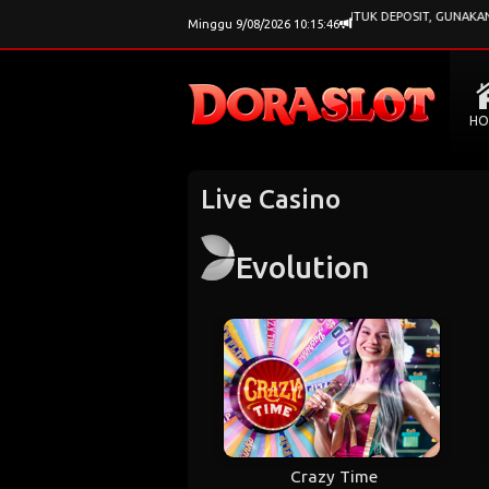
MOHON UNTUK DEPOSIT, GUNAKAN REKENING
Minggu 9/08/2026 10:15:47
HO
Live Casino
Evolution
Crazy Time