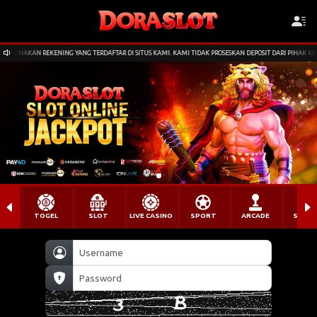
NAKAN REKENING YANG TERDAFTAR DI SITUS KAMI. KAMI TIDAK PROSESKAN DEPOSIT DARI PIHAK KETIGA.
TOGEL
SLOT
LIVE CASINO
SPORT
ARCADE
SABU