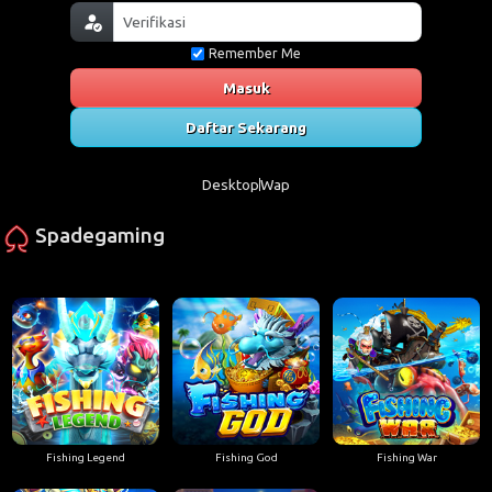
Remember Me
Masuk
Daftar Sekarang
Desktop
Wap
Spadegaming
Fishing Legend
Fishing God
Fishing War