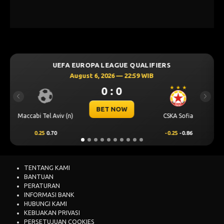
ALIFIERS
UEFA EUROPA LEAGUE QUALIFI
9 WIB
August 7, 2026 — 00:00 WIB
0 : 0
Previous
Next
BET NOW
CSKA Sofia
FC Hradec Kralove
-0.25
-0.86
-0.25
-0.81
TENTANG KAMI
BANTUAN
PERATURAN
INFORMASI BANK
HUBUNGI KAMI
KEBIJAKAN PRIVASI
PERSETUJUAN COOKIES