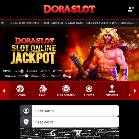
AKAN REKENING YANG TERDAFTAR DI SITUS KAMI. KAMI TIDAK PROSESKAN DEPOSIT DARI PIHAK KETIGA.
TOGEL
SLOT
LIVE CASINO
SPORT
ARCADE
SABU