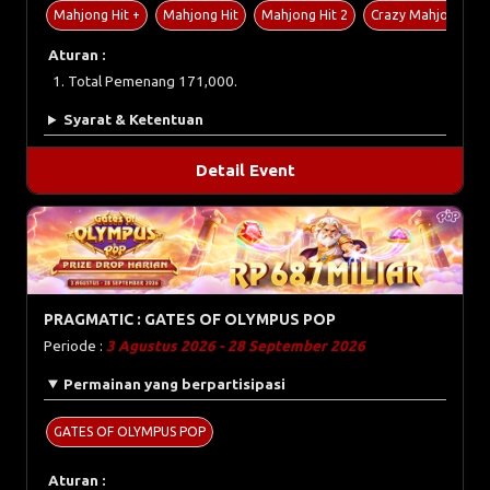
Mahjong Hit +
Mahjong Hit
Mahjong Hit 2
Crazy Mahjong
Aturan :
Total Pemenang 171,000.
Syarat & Ketentuan
Detail Event
PRAGMATIC : GATES OF OLYMPUS POP
Periode :
3 Agustus 2026 - 28 September 2026
Permainan yang berpartisipasi
GATES OF OLYMPUS POP
Aturan :